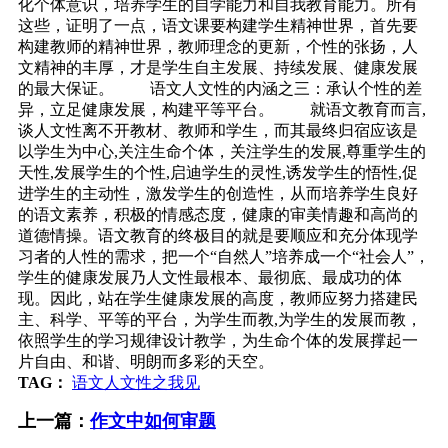
化个体意识，培养学生的自学能力和自我教育能力。所有
这些，证明了一点，语文课要构建学生精神世界，首先要
构建教师的精神世界，教师理念的更新，个性的张扬，人
文精神的丰厚，才是学生自主发展、持续发展、健康发展
的最大保证。 语文人文性的内涵之三：承认个性的差
异，立足健康发展，构建平等平台。 就语文教育而言,
谈人文性离不开教材、教师和学生，而其最终归宿应该是
以学生为中心,关注生命个体，关注学生的发展,尊重学生的
天性,发展学生的个性,启迪学生的灵性,诱发学生的悟性,促
进学生的主动性，激发学生的创造性，从而培养学生良好
的语文素养，积极的情感态度，健康的审美情趣和高尚的
道德情操。语文教育的终极目的就是要顺应和充分体现学
习者的人性的需求，把一个“自然人”培养成一个“社会人”，
学生的健康发展乃人文性最根本、最彻底、最成功的体
现。因此，站在学生健康发展的高度，教师应努力搭建民
主、科学、平等的平台，为学生而教,为学生的发展而教，
依照学生的学习规律设计教学，为生命个体的发展撑起一
片自由、和谐、明朗而多彩的天空。
TAG：
语文人文性之我见
上一篇：
作文中如何审题