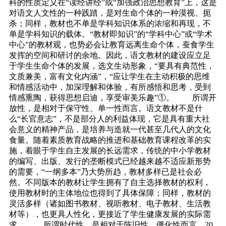
科的性质定义在“读经讲经”或“加强政治思想教育”上，这是
对语文人文性的一种践踏，是对生命个体的一种漠视、扼
杀；同样，教材也不单是学科知识体系的浓缩和再现，不
单是学科知识的载体。“教材即知识”的“学科中心”或“学术
中心”的教材观，也势必会让教育远离生命个体，蚕食学生
发挥的空间和研讨的余地。因此，语文教材的建设应立足
于学生生命个体的发展，选文生动形象，“要具有典范性，
文质兼美，富有文化内涵”，“应让学生在主动积极的思维
和情感活动中，加深理解和体验，有所感悟和思考，受到
情感熏陶，获得思想启迪，享受审美乐趣”①。 所谓开
放性，是相对于保守性、单一性而言。语文教材不是什
么“长官意志”，不是部分人的利益体现，它是具有重大社
会意义的精神产品，是培养与造就一代甚至几代人的文化
食量。随着素质教育战略的推进和基础教育课程改革的实
施，着眼于学生自主发展的长远需求，传统的中小学教材
的编写、出版、发行的垄断模式已经越来越不适应新形势
的需要，“一纲多本”乃大势所趋，教材多样已是社会必
然。不同版本的教材让学生拥有了自主选择教材的权利，
使用教材时的主体地位也得到了具体保障；同样，教材的
灵活多样（诸如图书教材、视听教材、电子教材、生活教
材等），也更具人性化，更接近了学生健康发展的实际需
求。 所谓时代性，是相对于陈旧性、僵化性而言。20