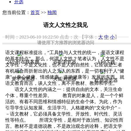
开选
您当前位置：
首页
>>
独闻
语文人文性之我见
时间：2023-06-10 16:22:50
点击：
次
【字体：
大
中
小
】
请使用下方推荐的浏览器访问
语文课程标准提出，“工具性与人文性的统一，是语文课程
的基本特点”。那么，何谓人文性？笔者认为，人文性不是
24小时在线客服
谷歌浏览器
APP下载
文学性，不是文化性，也不是人的自然性，它应该是三者
有机融合而折射出的人之为人的东西，是一切有利于人“健
康”（身心健康、情感健康、道德健康等）发展的东西。就
寰宇浏览器
火狐浏览器
欧朋浏览器
语文教育而言，谈人文性，离不开教材、教师和学生。
语文人文性的内涵之一：提供自由的文本，关注生命
个体，尊重个性差异。 教育的对象是人，是一个个鲜
活的、有着不同思维和情感特征的生命个体。为此，作为
引导学生认知发展、生活学习、人格建构的“文化中介”－
－语文教材，它必须具备文学性、开放性、时代性、灵活
性等特点。 所谓文学性，是相对于政治性、知识性而
言。教材不是道德说教，不是政治观念的诠释，把语文学