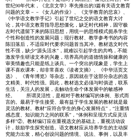
世纪90年代末，《北京文学》率先推出的3篇有关语文教育
问题的文章－－《女儿的作业》、《文学教育的悲哀》、
《中学语文教学手记》引起了世纪之交的语文教育大讨
论，其中语文教育指导思想僵化，缺乏时代精神，固守极
左时代遗留下来的陈旧思想，用统一的思维模式扼杀学生
个性和创造性的发展问题；现行教材、教学参考书的内容
陈旧落后，不适应时代要求问题首当其冲。教材选文时代
性不强，缺少“源头活水”，就难以引起学生的共鸣，不能
激发学生研读文本的兴趣，培养高尚的道德情操和健康的
审美情趣也只能是纸上谈兵。一个突出的现象是，学生上
课不喜欢课本，却非常喜欢《读者文摘》、《中华活页文
选》、《青年博览》等杂志，原因就在于这部分杂志的选
文精美、时代性强。因此，教材选文必须与时俱进，联系
生活，关注人的发展，去触动生命个体发展中的敏感神
经。 所谓灵活性，是相对于教材编写的体例、形式而
言的。最易于学生接受、最有益于学生发展的教材就是最
灵活的教材。教材“应符合学生的身心发展特点”，“注重情
感态度、知识能力之间的联系”，“体例和呈现方式应灵活
多样”②。教材编订应在重视选文的基础上，重视活动设
计，鼓励学生探究创造。语文教材应从培养学生的主动探
究能力出发，精心创设问题的情境、说法、事例，以及丰