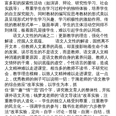
富多彩的探索性活动（如演讲、辩论、研究性学习、社会
实践等），尊重学生在学习过程中的独特体验，培养学生
的自主探究能力。同时教材的编写应思考教材的形式美以
及呈现形式对学生学习兴趣、学习积极性的激励作用。传
统的教材形式单一，版面单调，学生的主体活动空间得不
到体现，板着面孔迎接学生，难以引起学生的认同感。
语文人文性的内涵之二：更新教学的理念，强化个性
解读，挖掘人文底蕴。 语文人文性的解读，固然离不
开文本，但教师人文素养的高低，却直接影响着生命个体
的发展。误尽苍生的不是语文，而是教师。语文课人文精
神消遁的重要原因，是语文教师自身的素养问题。教师人
文情怀的干瘪，知识底蕴的虚空，个性语言的萎缩，造成
人文精神难以走进课堂。相当多的教师不读书，不研究社
会，教学理念模糊，以致人文精神难以走进课堂。这一点
上，优秀教师的例子可以说明一切：于漪老师的“语文教学
的综合效应”改革实验，以学生为本，抓
住“新”“趣”“情”“思”四个字，讲究教文育人的整体性，开拓
课外语文天地；钱梦龙老师的“语文导读法”改革实验，注
重教学的人道化－－学生的独立人格受到尊重，注重教学
的民主化－－强调学生的参与；魏书生老师的“六步教学
法”改革实验，定向－自学－讨论－答疑－自测－自结，强