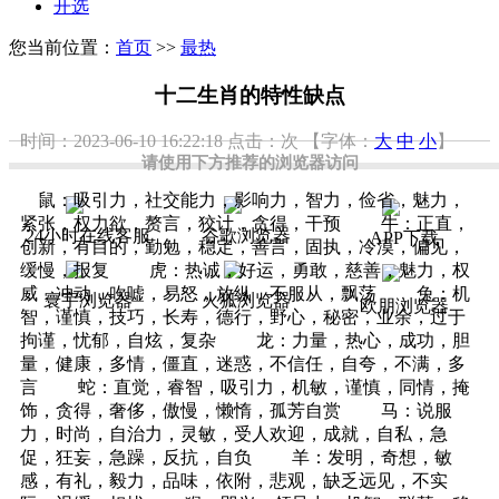
开选
您当前位置：
首页
>>
最热
十二生肖的特性缺点
时间：2023-06-10 16:22:18
点击：
次
【字体：
大
中
小
】
请使用下方推荐的浏览器访问
鼠：吸引力，社交能力，影响力，智力，俭省，魅力，
紧张，权力欲，赘言，狡计，贪得，干预 牛：正直，
24小时在线客服
谷歌浏览器
APP下载
创新，有目的，勤勉，稳定，善言，固执，冷漠，偏见，
缓慢，报复 虎：热诚，好运，勇敢，慈善，魅力，权
威，冲动，吹嘘，易怒，放纵，不服从，飘荡 兔：机
寰宇浏览器
火狐浏览器
欧朋浏览器
智，谨慎，技巧，长寿，德行，野心，秘密，业余，过于
拘谨，忧郁，自炫，复杂 龙：力量，热心，成功，胆
量，健康，多情，僵直，迷惑，不信任，自夸，不满，多
言 蛇：直觉，睿智，吸引力，机敏，谨慎，同情，掩
饰，贪得，奢侈，傲慢，懒惰，孤芳自赏 马：说服
力，时尚，自治力，灵敏，受人欢迎，成就，自私，急
促，狂妄，急躁，反抗，自负 羊：发明，奇想，敏
感，有礼，毅力，品味，依附，悲观，缺乏远见，不实